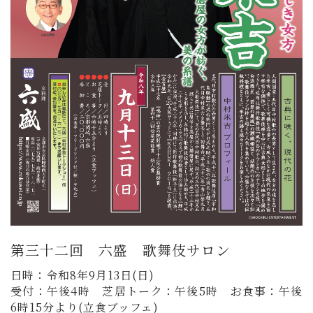
第三十二回 六盛 歌舞伎サロン
日時：令和8年9月13日(日)
受付：午後4時 芝居トーク：午後5時 お食事：午後
6時15分より(立食ブッフェ)